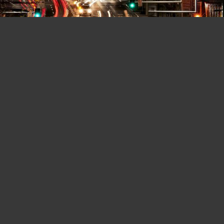
Loris Moser
Virginia Darusman​